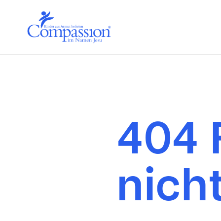
404 
nich