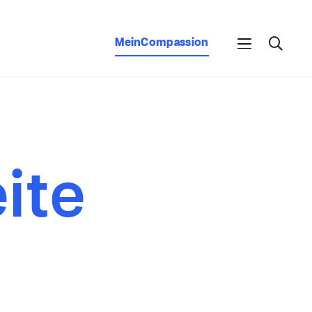
MeinCompassion
ite
n