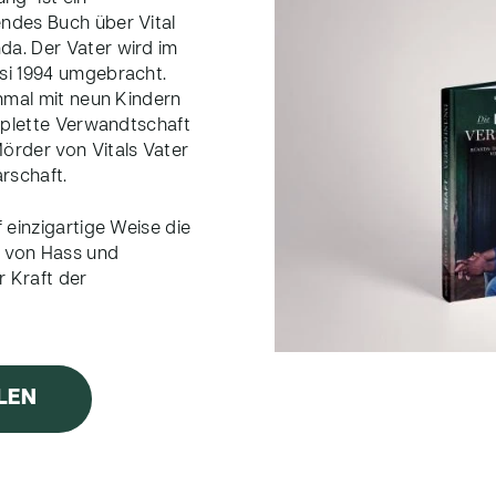
ndes Buch über Vital
a. Der Vater wird im
si 1994 umgebracht.
inmal mit neun Kindern
omplette Verwandtschaft
örder von Vitals Vater
rschaft.
 einzigartige Weise die
 von Hass und
 Kraft der
LEN