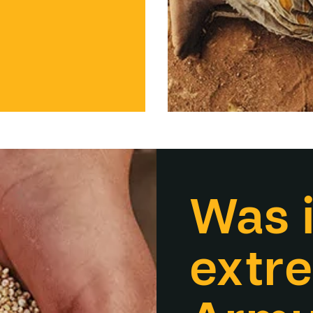
Was i
extr