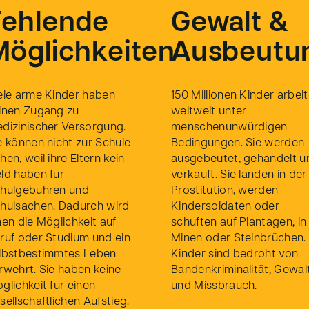
Fehlende
Gewalt &
Möglichkeiten
Ausbeutu
ele arme Kinder haben
150 Millionen Kinder arbei
inen Zugang zu
weltweit unter
dizinischer Versorgung.
menschenunwürdigen
e können nicht zur Schule
Bedingungen. Sie werden
hen, weil ihre Eltern kein
ausgebeutet, gehandelt u
ld haben für
verkauft. Sie landen in der
hulgebühren und
Prostitution, werden
hulsachen. Dadurch wird
Kindersoldaten oder
nen die Möglichkeit auf
schuften auf Plantagen, in
ruf oder Studium und ein
Minen oder Steinbrüchen.
lbstbestimmtes Leben
Kinder sind bedroht von
rwehrt. Sie haben keine
Bandenkriminalität, Gewal
glichkeit für einen
und Missbrauch.
sellschaftlichen Aufstieg.