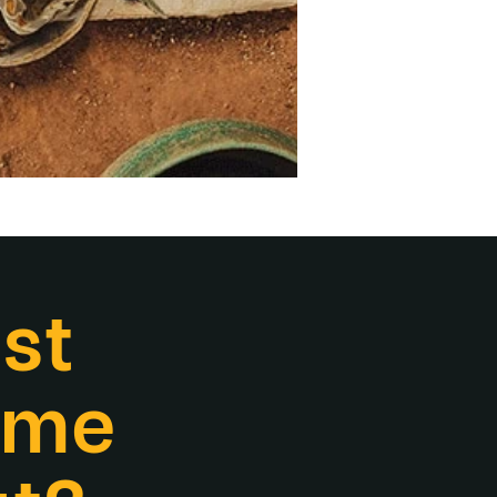
st
eme