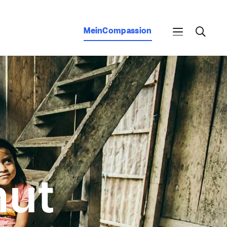
MeinCompassion
mut