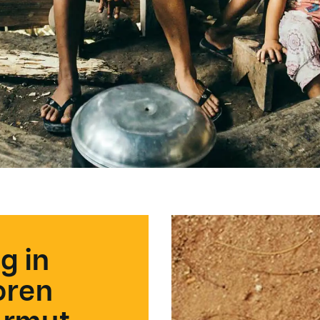
g in
oren