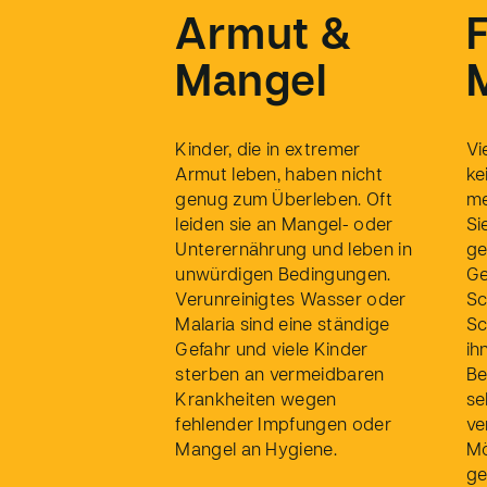
Armut &
Mangel
Kinder, die in extremer
Vi
Armut leben, haben nicht
ke
genug zum Überleben. Oft
me
leiden sie an Mangel- oder
Si
Unterernährung und leben in
ge
unwürdigen Bedingungen.
Ge
Verunreinigtes Wasser oder
Sc
Malaria sind eine ständige
Sc
Gefahr und viele Kinder
ih
sterben an vermeidbaren
Be
Krankheiten wegen
se
fehlender Impfungen oder
ve
Mangel an Hygiene.
Mö
ge