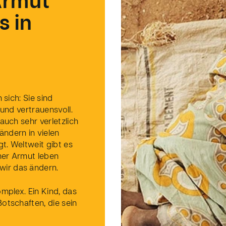
Armut
s in
 sich: Sie sind
 und vertrauensvoll.
auch sehr verletzlich
ndern in vielen
t. Weltweit gibt es
emer Armut leben
ir das ändern.
omplex. Ein Kind, das
otschaften, die sein