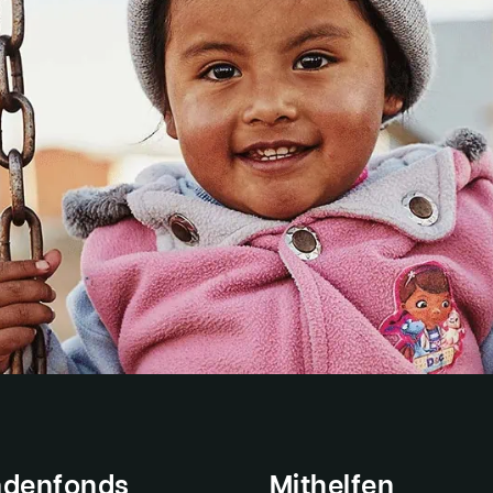
denfonds
Mithelfen