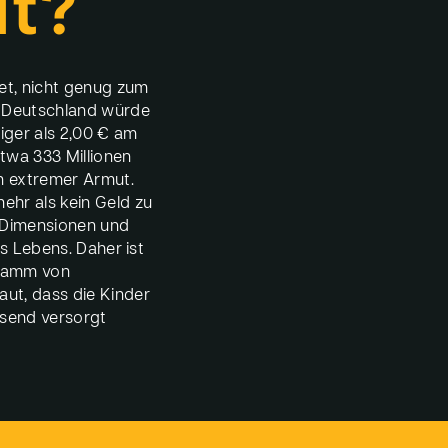
t?
t, nicht genug zum
n Deutschland würde
iger als 2,00 € am
twa 333 Millionen
in extremer Armut.
hr als kein Geld zu
e Dimensionen und
es Lebens. Daher ist
ramm von
ut, dass die Kinder
ssend versorgt