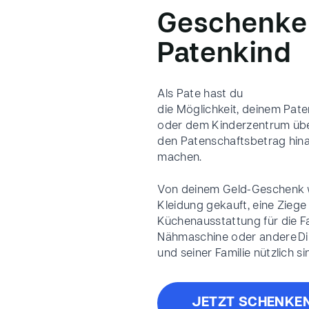
Geschenke 
Patenkind
Als Pate hast du
die
Möglichkeit,
deinem
Paten
oder dem Kinderzentrum üb
den
Patenschaftsbetrag
hina
machen.
Von
deinem
Geld-Geschenk w
Kleidung gekauft, eine Ziege
Küchenausstattung
für die Fa
Nähmaschine oder andere Di
und seiner Familie nützlich si
JETZT SCHENKE