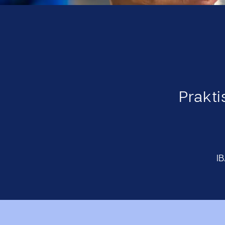
Prakti
I