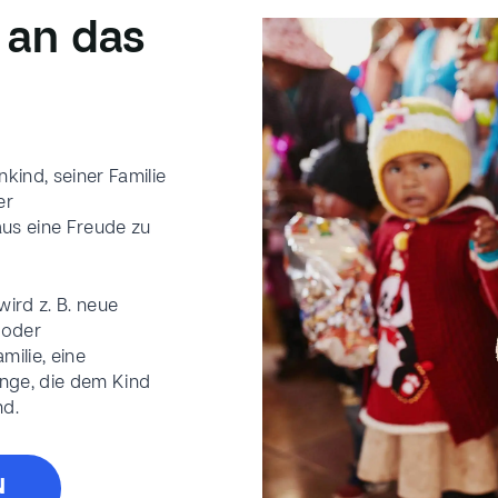
an das
kind, seiner Familie
er
us eine Freude zu
ird z. B. neue
oder
milie, eine
nge, die dem Kind
nd.
N