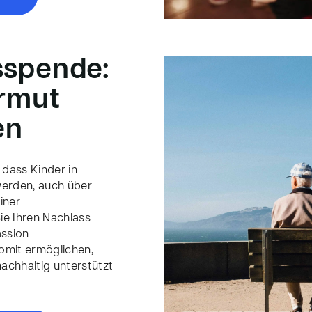
sspende:
Armut
en
 dass Kinder in
erden, auch über
iner
e Ihren Nachlass
assion
mit ermöglichen,
chhaltig unterstützt