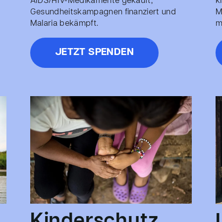
AIDS/HIV-Medikamente gekauft,
k
Gesundheitskampagnen finanziert und
M
Malaria bekämpft.
m
JETZT SPENDEN