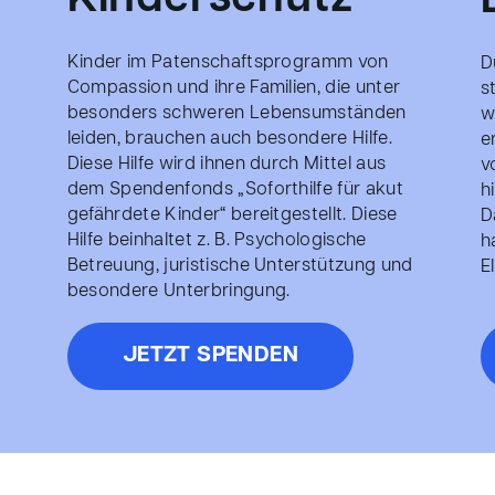
Kinderschutz
Kinder im Patenschaftsprogramm von
D
Compassion und ihre Familien, die unter
s
besonders schweren Lebensumständen
w
leiden, brauchen auch besondere Hilfe.
e
Diese Hilfe wird ihnen durch Mittel aus
v
dem Spendenfonds „Soforthilfe für akut
h
gefährdete Kinder“ bereitgestellt. Diese
D
Hilfe beinhaltet z. B. Psychologische
h
Betreuung, juristische Unterstützung und
E
besondere Unterbringung.
JETZT SPENDEN