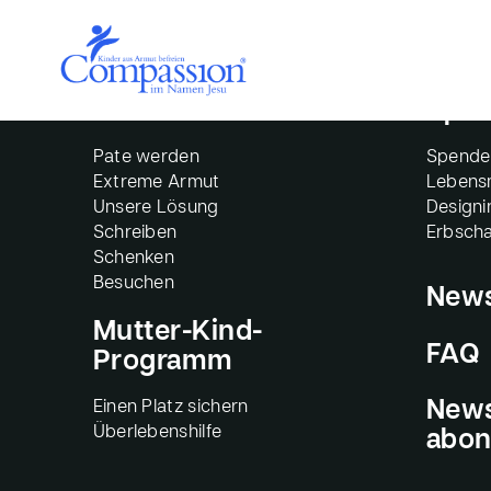
1-zu-1-Patenschaft
Spen
Pate werden
Spende
Extreme Armut
Lebensm
Unsere Lösung
Design
Schreiben
Erbscha
Schenken
Besuchen
New
Mutter-Kind-
FAQ
Programm
Einen Platz sichern
News
Überlebenshilfe
abon