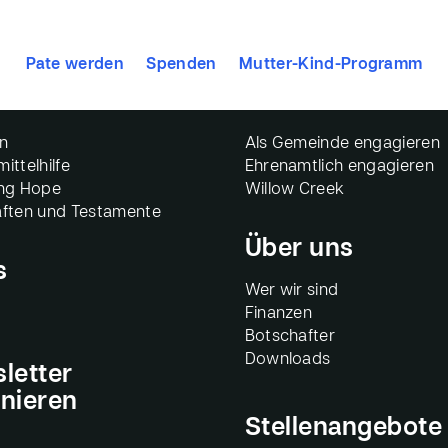
Pate werden
Spenden
Mutter-Kind-Programm
denfonds
Mithelfen
n
Als Gemeinde engagieren
ittelhilfe
Ehrenamtlich engagieren
ing Hope
Willow Creek
ften und Testamente
Über uns
s
Wer wir sind
Finanzen
Botschafter
Downloads
letter
nieren
Stellenangebote