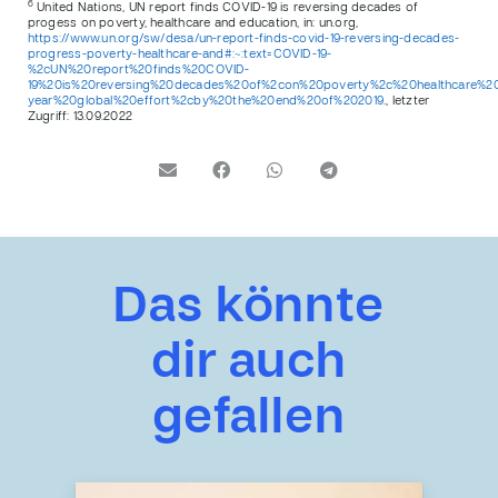
6
United Nations, UN report finds COVID-19 is reversing decades of
progess on poverty, healthcare and education, in: un.org,
https://www.un.org/sw/desa/un-report-finds-covid-19-reversing-decades-
progress-poverty-healthcare-and#:~:text=COVID-19-
%2cUN%20report%20finds%20COVID-
19%20is%20reversing%20decades%20of%2con%20poverty%2c%20healthcare%20
year%20global%20effort%2cby%20the%20end%20of%202019
.
, letzter
Zugriff: 13.09.2022
Das könnte
dir auch
gefallen