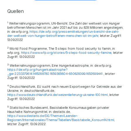
Quellen
1
Welternährungsprogramm, UN-Bericht: Die Zahl der weltweit von Hunger
betroffenen Menschen ist im Jahr 2021 auf bis zu 828 Millionen angestiegen,
in: de.wfp.org,
https://de.wfp.org/pressemitteilungen/un-bericht-die-zahl-
der-weltweit-von-hunger-betroffenen-menschen-ist-im-jahr
, letzter Zugriff:
13.09.2022
2
World Food Programme, The 5 steps from food security to famin, in:
wfp.org,
https://www.wfp.org/stories/5-steps-food-security-famine
, letzter
Zugriff: 13.09.2022
3
Welternährungsprogramm, Eine Hungerkatastrophe, in: de.wfp.org,
https://de.wfp.org/hungerkatastrophe?
_ga=2.233379614.1415288780.1659365604-650628399.1652699441
, letzter
Zugriff: 13.09.2022
4
Deutschlandfunk, EU sucht nach neuen Exportwegen für Getreide aus der
Ukraine, in: deutschlandfunk.de,
https://www.deutschlandfunk.de/weizenlieferung-ukraine-100.html
, letzter
Zugriff: 13.09.2022
5
Statistisches Bundesamt, Basistabelle Konsumausgaben privater
Haushalte: Nahrungsmittel, in: destatis.de,
https://www.destatis.de/DE/Themen/Laender-
Regionen/Internationales/Thema/Tabellen/Basistabelle_KonsumN.html
,
letzter Zugriff: 13.09.2022