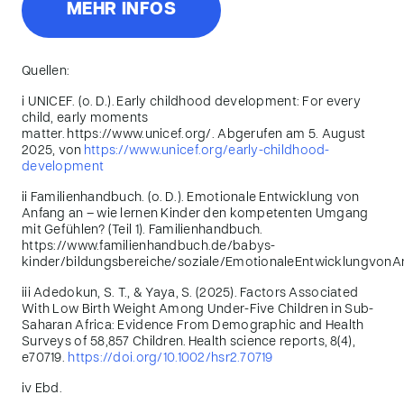
MEHR INFOS
Quellen:
i
UNICEF. (o. D.).
Early childhood development: For every
child, early moments
matter.
https://www.unicef.org/.
Abgerufen am 5. August
2025, von
https://www.unicef.org/early-childhood-
development
ii
Familienhandbuch. (o. D.).
Emotionale Entwicklung von
Anfang an – wie lernen Kinder den kompetenten Umgang
mit Gefühlen? (Teil 1)
. Familienhandbuch.
https://www.familienhandbuch.de/babys-
kinder/bildungsbereiche/soziale/EmotionaleEntwicklungvon
iii
Adedokun, S. T., & Yaya, S. (2025). Factors Associated
With Low Birth Weight Among Under-Five Children in Sub-
Saharan Africa: Evidence From Demographic and Health
Surveys of 58,857 Children.
Health science reports
,
8
(4),
e70719.
https://doi.org/10.1002/hsr2.70719
iv
Ebd.