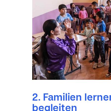
2.
Familien l
erne
begleiten