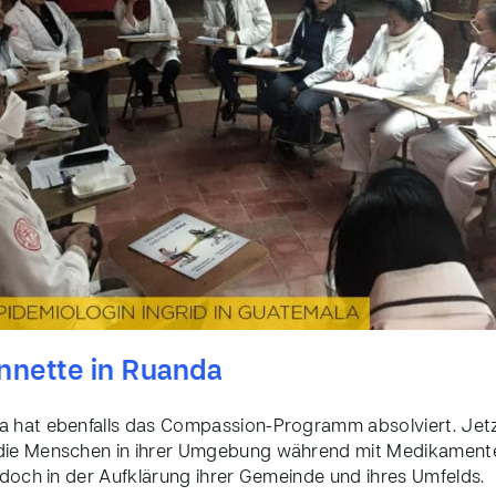
nnette in Ruanda
 hat ebenfalls das Compassion-Programm absolviert. Jetzt 
 die Menschen in ihrer Umgebung während mit Medikament
jedoch in der Aufklärung ihrer Gemeinde und ihres Umfelds.