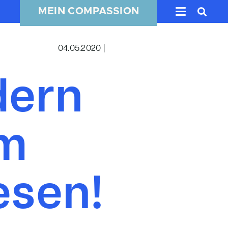
MEIN COMPASSION
04.05.2020 |
dern
im
esen!