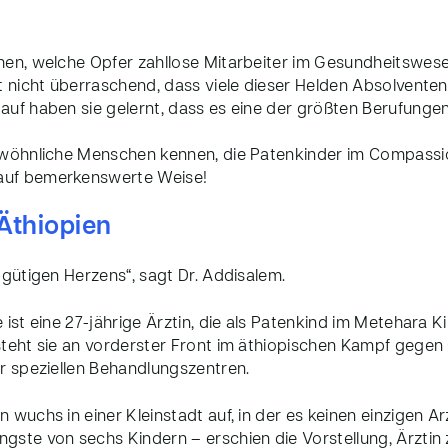
hen, welche Opfer zahllose Mitarbeiter im Gesundheitswes
st nicht überraschend, dass viele dieser Helden Absolvent
auf haben sie gelernt, dass es eine der größten Berufungen
rgewöhnliche Menschen kennen, die Patenkinder im Compas
auf bemerkenswerte Weise!
 Äthiopien
 gütigen Herzens“, sagt Dr. Addisalem.
 ist eine 27-jährige Ärztin, die als Patenkind im Metehara 
steht sie an vorderster Front im äthiopischen Kampf gegen 
er speziellen Behandlungszentren.
 wuchs in einer Kleinstadt auf, in der es keinen einzigen Ar
gste von sechs Kindern – erschien die Vorstellung, Ärztin 