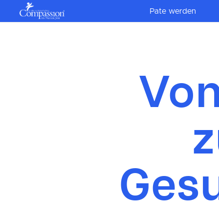
Pate werden
Von
z
Gesu