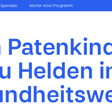
Spenden
Mutter Kind Programm
 Patenkin
u Helden 
ndheitsw